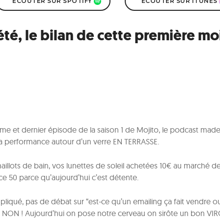
ÉCOUTER SUR SPOTIFY
ÉCOUTER SUR ITUNES
été, le bilan de cette première mo
me et dernier épisode de la saison 1 de Mojito, le podcast mad
la performance autour d’un verre EN TERRASSE.
s maillots de bain, vos lunettes de soleil achetées 10€ au marché d
ice 50 parce qu’aujourd’hui c’est détente.
liqué, pas de débat sur “est-ce qu’un emailing ça fait vendre ou
 ™”, NON ! Aujourd’hui on pose notre cerveau on sirôte un bon VI