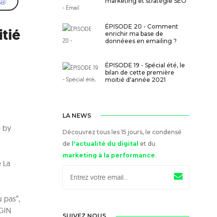
marketing et stratégie SEO
ÉPISODE 20 - Comment
itié
enrichir ma base de
donnéees en emailing ?
ÉPISODE 19 - Spécial été, le
bilan de cette première
moitié d'année 2021
LA NEWS
e by
Découvrez tous les 15 jours, le condensé
de
l'actualité du digital
et du
marketing à la performance
.
e La
 pas”,
RGIN
SUIVEZ NOUS