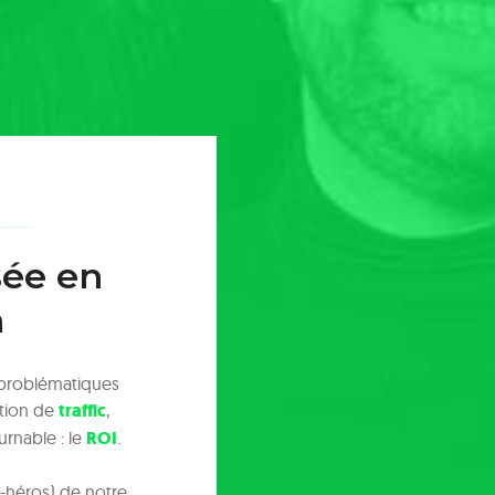
sée en
n
 problématiques
tion de
traffic
,
urnable : le
ROI
.
r-héros) de notre