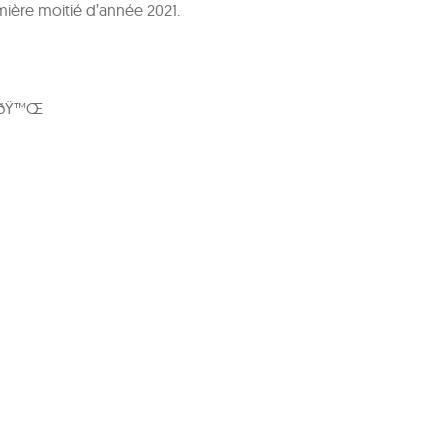
mière moitié d’année 2021.
? ðŸ™Œ