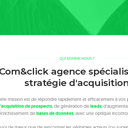
QUI SOMME NOUS ?
Com&click agence spéciali
stratégie d'acquisitio
tre mission est de répondre rapidement et efficacement à vos
'acquisition de prospects
, de génération de
leads
, d'augmenta
enrichissement de
bases de données
, avec une optique inconto
quoi de mieux que de rencontrer les véritables acteurs (ou supe