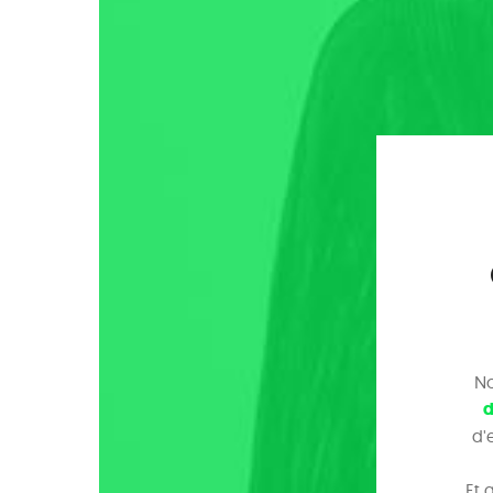
No
d
d'
Et 